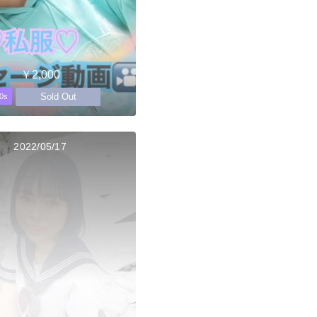
￥2,000
Sold Out
0s
2022/05/17