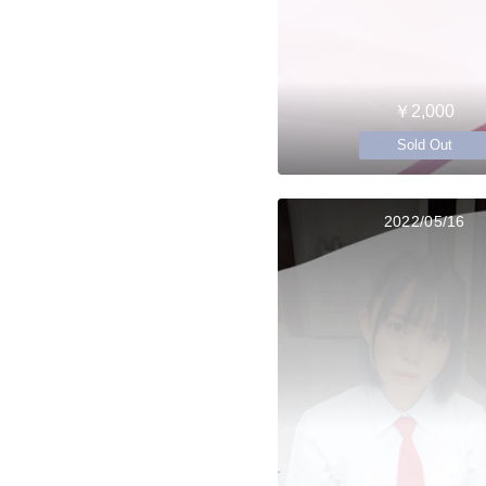
￥2,000
Sold Out
2022/05/16