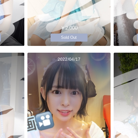
￥2,000
Sold Out
2022/04/17