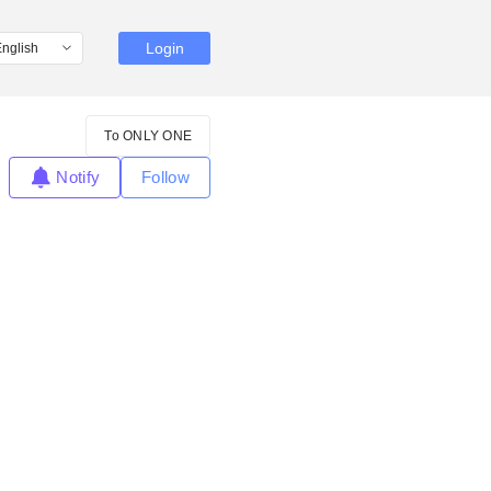
Login
To ONLY ONE
Notify
Follow