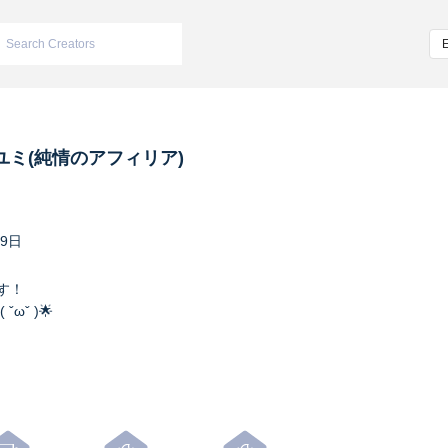
ユミ(純情のアフィリア)
29日
す！
ωˇ )🌟
ンバーカラーは水色で特技はプリンをひと口で食べること❗️
afilia