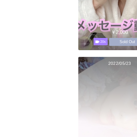
￥2,000
Sold Out
20s
2022/05/23