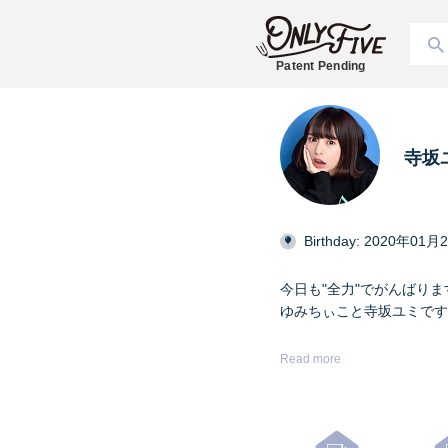
Patent Pending
寺坂
Birthday: 2020年01月
今日も"全力"でがんばりま
ゆみちぃこと寺坂ユミです( ˇ
身長161㎝名古屋出身メ
Read more
#純情のアフィリア @129Ym_