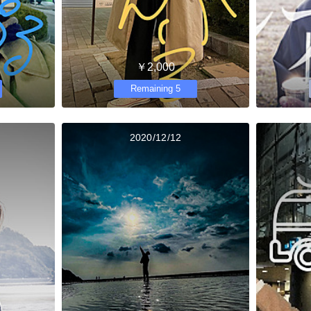
￥2,000
Remaining 5
2020/12/12