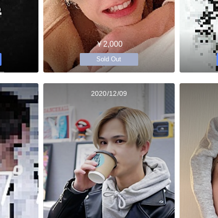
￥2,000
Sold Out
2020/12/09