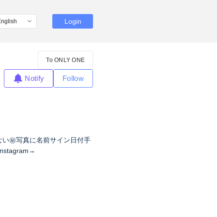
Login
To ONLY ONE
Notify
Follow
してない㊙︎写真に名前サイン日付手
tagram→