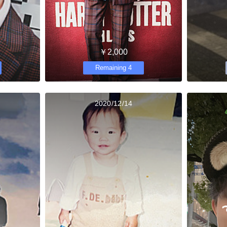
￥2,000
Remaining 4
2020/12/14