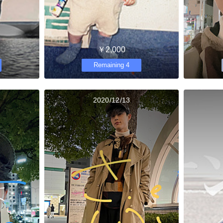
￥2,000
Remaining 4
2020/12/13