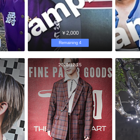
￥2,000
Remaining 4
2020/12/15