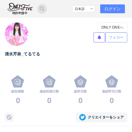
ログイン
特許申請中
ONLY ONEへ
フォロー
清水芹奈_てるてる
総投稿数
連続投稿日数
総即完数
連続即完日数
0
0
0
0
クリエイターをシェア