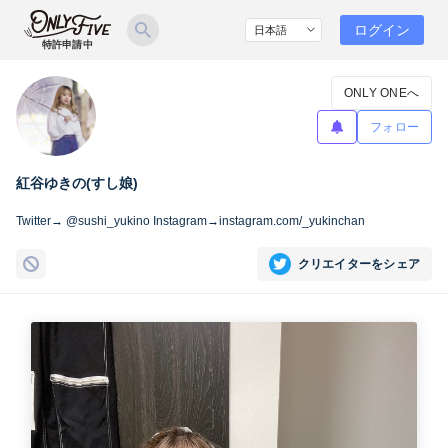
ログイン
特許申請中
ONLY ONEへ
フォロー
紅谷ゆきの(すし娘)
Twitter→ @sushi_yukino Instagram→instagram.com/_yukinchan
クリエイターをシェア