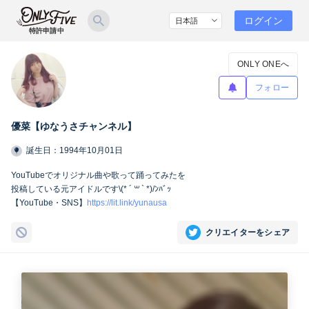
ログイン
特許申請中
ONLY ONEへ
フォロー
優菜【ゆなうさチャンネル】
誕生日：1994年10月01日
YouTubeでオリジナル曲や歌って踊ってみたを
投稿している元アイドルです\(* ´ ꒳ ` *)/ﾝﾊﾞｯ
【YouTube・SNS】
https://lit.link/yunausa
クリエイターをシェア