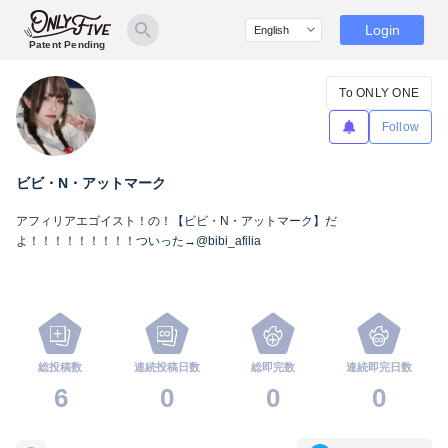
Login
Patent Pending
To ONLY ONE
Follow
ビビ・N・アットマーク
アフィリアエゴイスト！の！【ビビ・N・アットマーク】だ
よ！！！！！！！！！ついった→@bibi_afilia
総投稿数
連続投稿日数
総即完数
連続即完日数
6
0
0
0