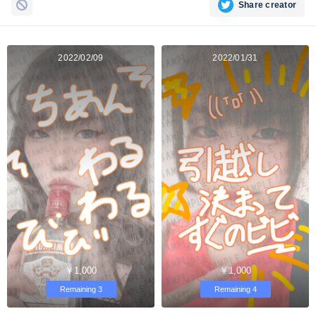
Share creator
2022/02/09
2022/01/31
￥1,000
￥1,000
Remaining 3
Remaining 4