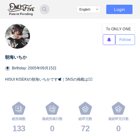
Login
Patent Pending
To ONLY ONE
Follow
朝海いちか
Birthday: 2005年09月15日
HISUI KISEKIの朝海いちかです🕊️｜SNSの掲載は🙅‍♀️
総投稿数
連続投稿日数
総即完数
連続即完日数
133
0
72
0