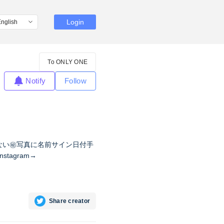
Login
To ONLY ONE
Notify
Follow
してない㊙︎写真に名前サイン日付手
tagram→
Share creator