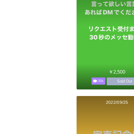
￥2,500
Sold Out
30s
2022/09/25