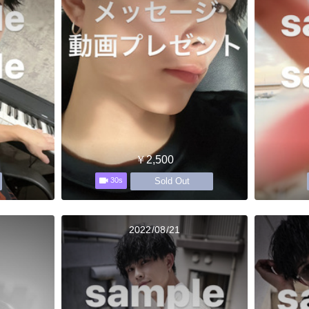
￥2,500
Sold Out
30s
2022/08/21