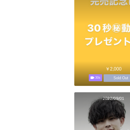
￥2,000
Sold Out
30s
2022/09/01