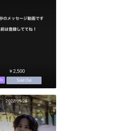
￥2,500
Sold Out
0s
2022/09/25