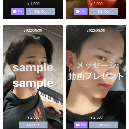
￥1,000
￥2,000
15s
60s
Sold Out
Sold Out
2022/08/30
2022/08/30
￥2,000
￥2,500
30s
Sold Out
Sold Out