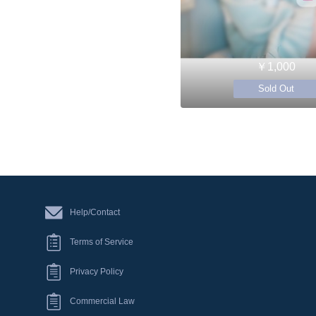
￥1,000
Sold Out
Help/Contact
Terms of Service
Privacy Policy
Commercial Law