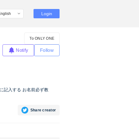
Login
To ONLY ONE
Notify
Follow
ジに記入する お名前必ず教
Share creator