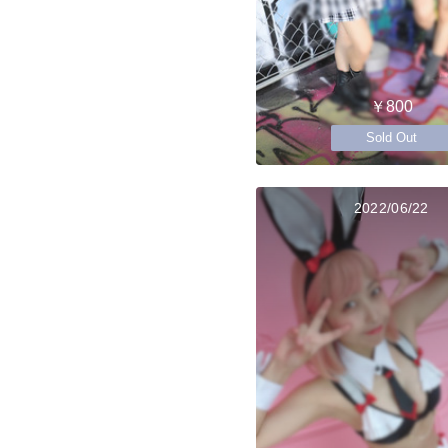
￥800
Sold Out
2022/06/22