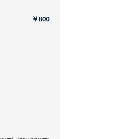
￥800
proceed to the purchase screen.