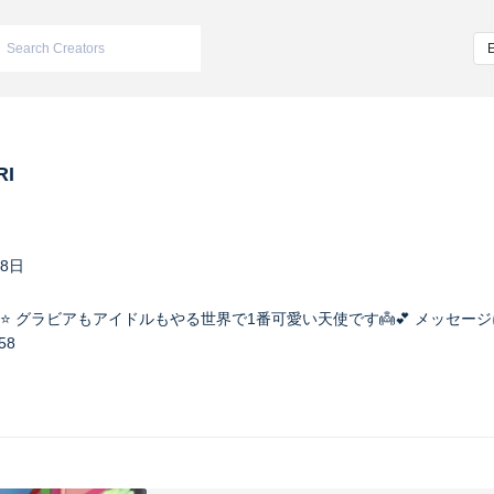
RI
08日
 グラビアもアイドルもやる世界で1番可愛い天使です👼💕 メッセー
58