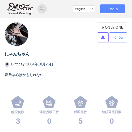
Login
Patent Pending
To ONLY ONE
Follow
にゃんちゃん
Birthday: 2004年10月26日
森乃ゆめはかもしれない
総投稿数
連続投稿日数
総即完数
連続即完日数
3
0
5
0