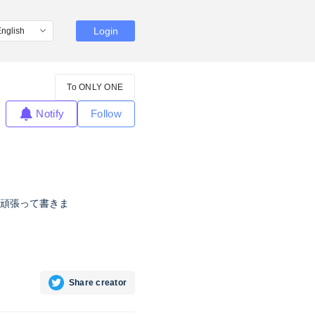
Login
To ONLY ONE
Notify
Follow
頑張って書きま
Share creator