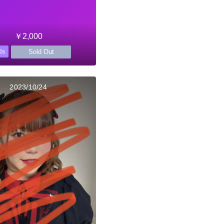
￥2,000
Sold Out
0s
2023/10/24