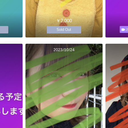
￥2,000
Sold Out
2
2023/10/24