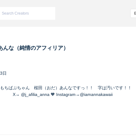
あんな（純情のアフィリア）
23日
もちばぶちゃん 桜田（おだ）あんなですっ！！ 字は汚いです！！ 
a_anna 🧡 Instagram→@iamannakawaii