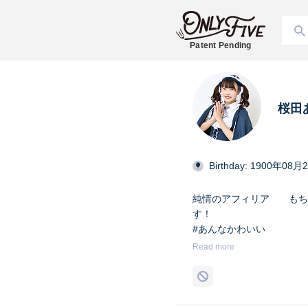
Patent Pending
桜田
Birthday: 1900年08月
純情のアフィリア もち
す！ X→ @j_afili
#あんなかわいい
#純情のアフィリア
Read more