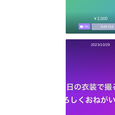
￥2,000
Sold Out
20s
2023/10/29