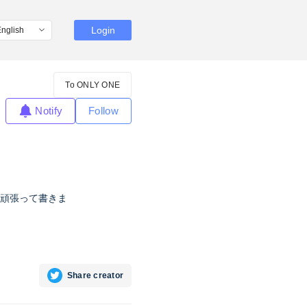
Login
To ONLY ONE
Notify
Follow
頑張って書きま
Share creator