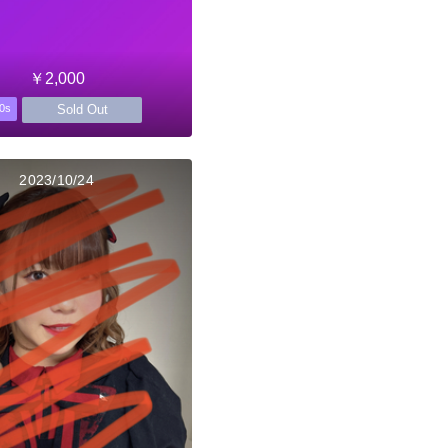
￥2,000
Sold Out
0s
2023/10/24