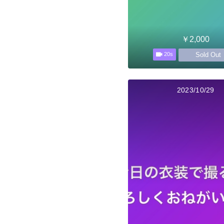
￥2,000
Sold Out
20s
2023/10/29