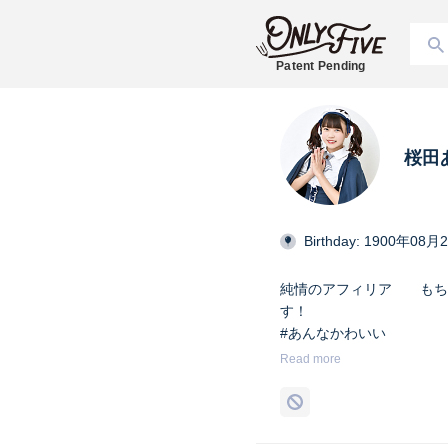
Patent Pending
桜田
Birthday: 1900年08月
純情のアフィリア もち
す！ X→ @j_afili
#あんなかわいい
#純情のアフィリア
Read more