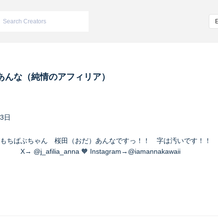
あんな（純情のアフィリア）
23日
もちばぶちゃん 桜田（おだ）あんなですっ！！ 字は汚いです！！ 
a_anna 🧡 Instagram→@iamannakawaii