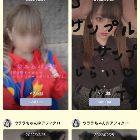
￥2,000
￥2,000
Sold Out
Sold Out
ウララちゃん@アフィクロ
ウララちゃん@アフィクロ
2022/02/25
2022/02/25