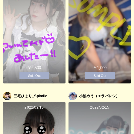
￥2,500
￥1,000
Sold Out
Sold Out
三宅ひまり_Spindle
小熊めう（エラバレシ）
2022/02/15
2022/02/15