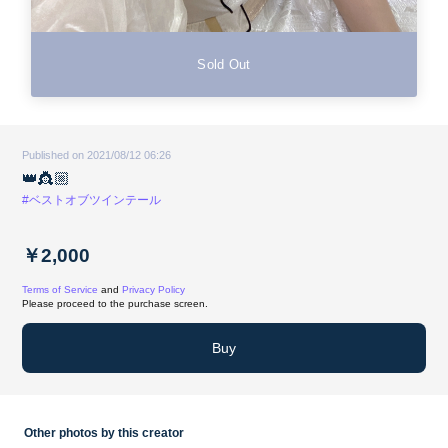
Sold Out
Published on 2021/08/12 06:26
👑👸🏼
#ベストオブツインテール
￥2,000
Terms of Service
and
Privacy Policy
Please proceed to the purchase screen.
Buy
Other photos by this creator