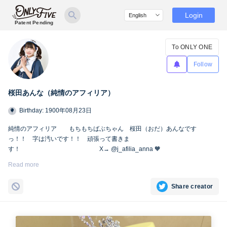
Login
Patent Pending
To ONLY ONE
Follow
桜田あんな（純情のアフィリア）
Birthday: 1900年08月23日
純情のアフィリア もちもちばぶちゃん 桜田（おだ）あんなです
っ！！ 字は汚いです！！ 頑張って書きま
す！ X→ @j_afilia_anna 🧡
Instagram→@iamannakawaii
Read more
#あんなかわいい
#純情のアフィリア
Share creator