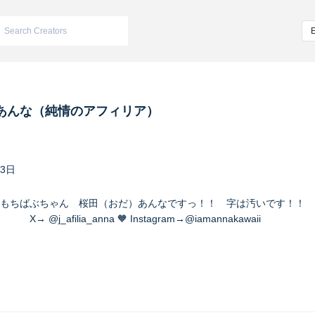
あんな（純情のアフィリア）
23日
もちばぶちゃん 桜田（おだ）あんなですっ！！ 字は汚いです！！ 
a_anna 🧡 Instagram→@iamannakawaii