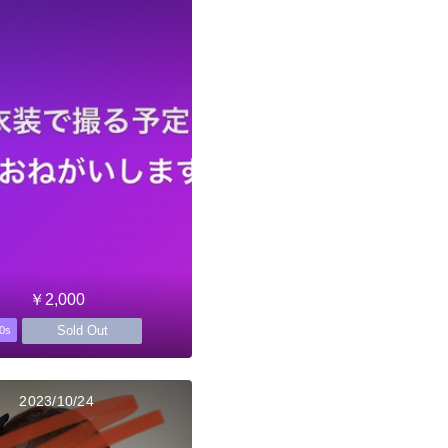
￥2,000
Sold Out
0s
2023/10/24