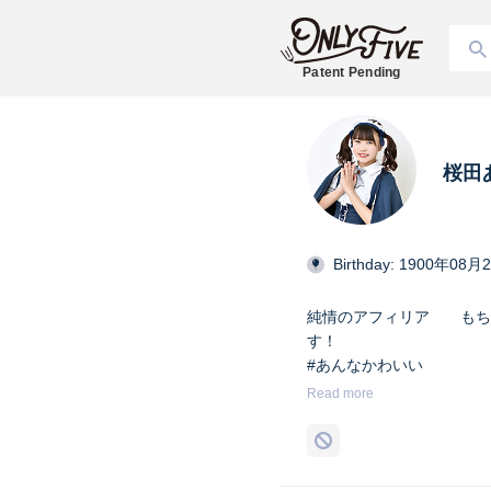
Patent Pending
桜田
Birthday: 1900年08月
純情のアフィリア もち
す！ X→ @j_afili
#あんなかわいい
#純情のアフィリア
Read more