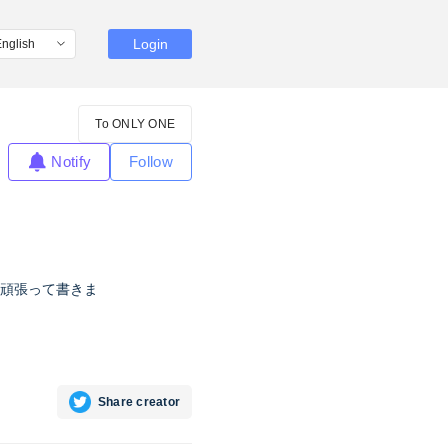
Login
To ONLY ONE
Notify
Follow
頑張って書きま
Share creator