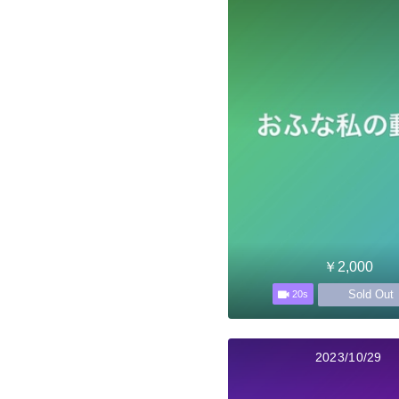
￥2,000
Sold Out
20s
2023/10/29