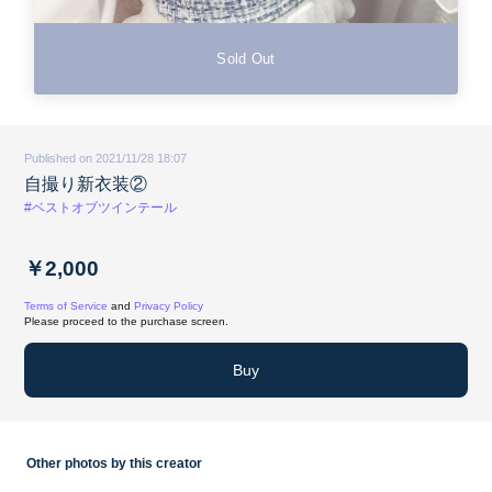
Sold Out
Published on 2021/11/28 18:07
自撮り新衣装②
#ベストオブツインテール
￥2,000
Terms of Service
and
Privacy Policy
Please proceed to the purchase screen.
Buy
Other photos by this creator