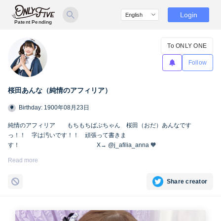
Login
Patent Pending
To ONLY ONE
Follow
桜田あんな（純情のアフィリア）
Birthday: 1900年08月23日
純情のアフィリア もちもちばぶちゃん 桜田（おだ）あんなです
っ！！ 字は汚いです！！ 頑張って書きま
す！ X→ @j_afilia_anna 🧡
Instagram→@iamannakawaii
Read more
#あんなかわいい
#純情のアフィリア
Share creator