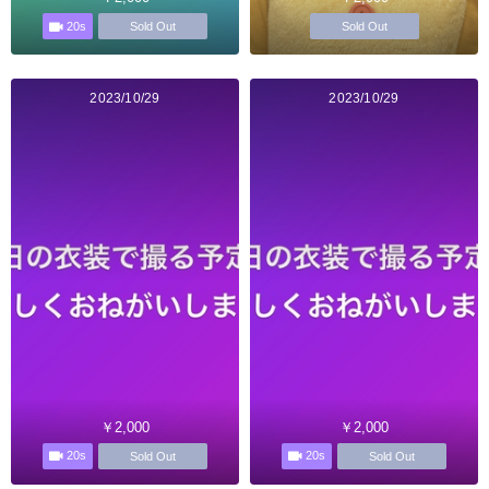
20s
Sold Out
Sold Out
2023/10/29
2023/10/29
￥2,000
￥2,000
20s
20s
Sold Out
Sold Out